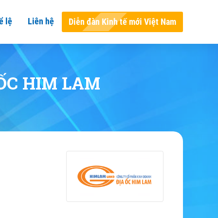
ể lệ
Liên hệ
Diễn đàn Kinh tế mới Việt Nam
ỐC HIM LAM