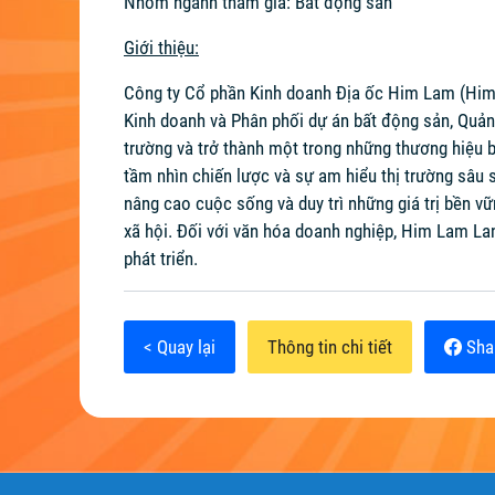
Nhóm ngành tham gia: Bất động sản
Giới thiệu:
Công ty Cổ phần Kinh doanh Địa ốc Him Lam (Him L
Kinh doanh và Phân phối dự án bất động sản, Quản 
trường và trở thành một trong những thương hiệu b
tầm nhìn chiến lược và sự am hiểu thị trường sâu 
nâng cao cuộc sống và duy trì những giá trị bền vữ
xã hội. Đối với văn hóa doanh nghiệp, Him Lam Lan
phát triển.
< Quay lại
Thông tin chi tiết
Sha