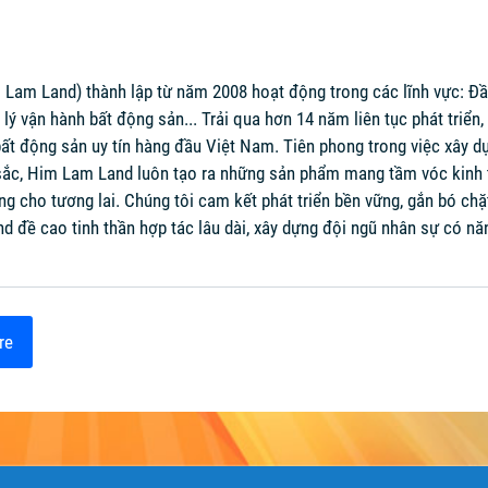
am Land) thành lập từ năm 2008 hoạt động trong các lĩnh vực: Đầu 
lý vận hành bất động sản... Trải qua hơn 14 năm liên tục phát triển
ất động sản uy tín hàng đầu Việt Nam. Tiên phong trong việc xây dựn
sắc, Him Lam Land luôn tạo ra những sản phẩm mang tầm vóc kinh tế 
ng cho tương lai. Chúng tôi cam kết phát triển bền vững, gắn bó chặ
d đề cao tinh thần hợp tác lâu dài, xây dựng đội ngũ nhân sự có nă
re