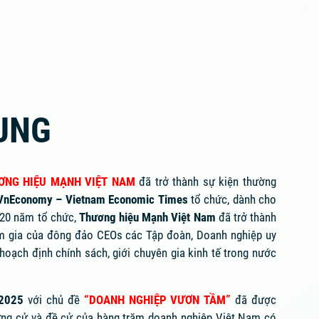
HUNG
ƠNG HIỆU MẠNH VIỆT NAM
đã trở thành sự kiện thường
– VnEconomy – Vietnam Economic Times
tổ chức, dành cho
 20 năm tổ chức,
Thương hiệu Mạnh Việt Nam
đã trở thành
ham gia của đông đảo CEOs các Tập đoàn, Doanh nghiệp uy
hoạch định chính sách, giới chuyên gia kinh tế trong nước
 2025
với chủ đề
“DOANH NGHIỆP VƯƠN TẦM”
đã được
 ứng cử và đề cử của hàng trăm doanh nghiệp Việt Nam có