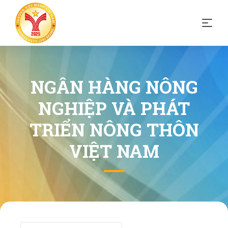
NGÂN HÀNG NÔNG
NGHIỆP VÀ PHÁT
TRIỂN NÔNG THÔN
VIỆT NAM