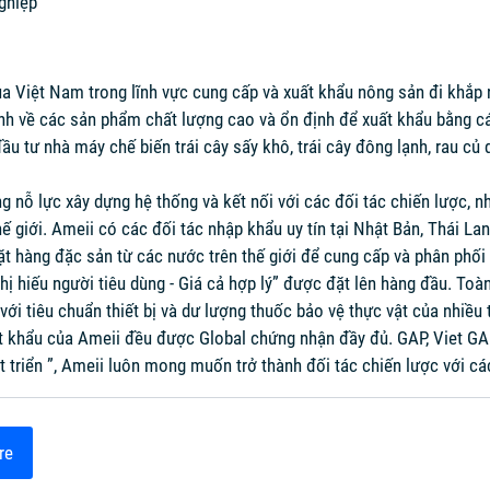
ghiệp
 Việt Nam trong lĩnh vực cung cấp và xuất khẩu nông sản đi khắp nơ
h về các sản phẩm chất lượng cao và ổn định để xuất khẩu bằng cách
u tư nhà máy chế biến trái cây sấy khô, trái cây đông lạnh, rau củ
g nỗ lực xây dựng hệ thống và kết nối với các đối tác chiến lược, 
ế giới. Ameii có các đối tác nhập khẩu uy tín tại Nhật Bản, Thái La
t hàng đặc sản từ các nước trên thế giới để cung cấp và phân phối 
hị hiếu người tiêu dùng - Giá cả hợp lý” được đặt lên hàng đầu. To
ới tiêu chuẩn thiết bị và dư lượng thuốc bảo vệ thực vật của nhiều 
 khẩu của Ameii đều được Global chứng nhận đầy đủ. GAP, Viet GAP
 triển ”, Ameii luôn mong muốn trở thành đối tác chiến lược với các
re