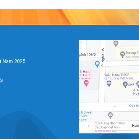
ệt Nam 2025
ội