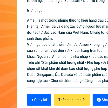
Nhóm ngành tham gia: Sản phẩm - Dịch vụ Nông n
Giới thiệu:
Ameii là một trong những thương hiệu hàng đầu của
Hiện tại, Ameii đã và đang xây dựng nguồn lực mạn
đối tác từ Bắc vào Nam của Việt Nam. Chúng tôi đầ
sinh thực phẩm.
Với mục tiêu phát triển hơn nữa, Ameii không ngừn
của sản phẩm Việt đến với khách hàng trên toàn th
khác. Ngoài ra, Ameii còn là nhà nhập khẩu các mặ
Tiêu chí “Sản phẩm chất lượng nhất - Phù hợp với t
chọn rất khắt khe để đảm bảo chất lượng phù hợp v
Quốc, Singapore, Úc, Canada và các sản phẩm xuất
sàng hợp tác - Chia sẻ thành công - Cùng nhau phát
< Quay lại
Thông tin chi tiết
Sha