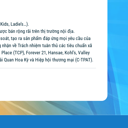
Kids, Ladie’s…).
c bán rộng rãi trên thị trường nội địa.
m soát, tạo ra sản phẩm đáp ứng mọi yêu cầu của
 nhận về Trách nhiệm tuân thủ các tiêu chuẩn xã
Place (TCP), Forever 21, Hansae, Kohl’s, Valley
ải Quan Hoa Kỳ và Hiệp hội thương mại (C-TPAT).