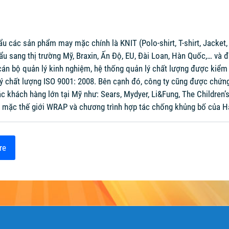
u các sản phẩm may mặc chính là KNIT (Polo-shirt, T-shirt, Jacket, 
 sang thị trường Mỹ, Braxin, Ấn Độ, EU, Đài Loan, Hàn Quốc,… và đượ
 cán bộ quản lý kinh nghiệm, hệ thống quản lý chất lượng được kiể
ý chất lượng ISO 9001: 2008. Bên cạnh đó, công ty cũng được chứng
 khách hàng lớn tại Mỹ như: Sears, Mydyer, Li&Fung, The Children’s 
 mặc thế giới WRAP và chương trình hợp tác chống khủng bố của H
re