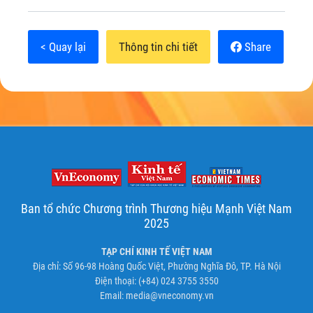
< Quay lại
Thông tin chi tiết
Share
Ban tổ chức Chương trình Thương hiệu Mạnh Việt Nam
2025
TẠP CHÍ KINH TẾ VIỆT NAM
Địa chỉ: Số 96-98 Hoàng Quốc Việt, Phường Nghĩa Đô, TP. Hà Nội
Điện thoại: (+84) 024 3755 3550
Email:
media@vneconomy.vn