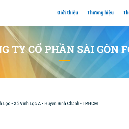
Giới thiệu
Thương hiệu
Th
G TY CỔ PHẦN SÀI GÒN 
ĩnh Lộc - Xã Vĩnh Lộc A - Huyện Bình Chánh - TP.HCM