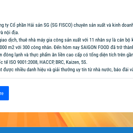
ng ty Cổ phần Hải sản SG (SG FISCO) chuyên sản xuất và kinh doanh
à nội địa.
iao dịch, thuê nhà máy gia công sản xuất với 11 nhân sự là cán b
5.000 m2 với 300 công nhân. Đến hôm nay SAIGON FOOD đã trở thàn
 đông lạnh và thực phẩm ăn liền cao cấp có tổng diện tích trên gần 
ốc tế ISO 9001:2008, HACCP, BRC, Kaizen, 5S.
t được nhiều danh hiệu và giải thưởng uy tín từ nhà nước, báo đài v
re