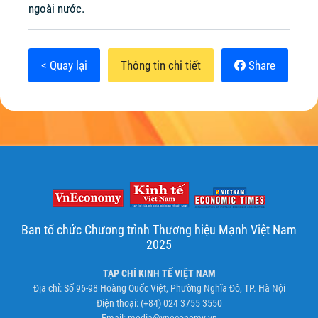
ngoài nước.
< Quay lại
Thông tin chi tiết
Share
Ban tổ chức Chương trình Thương hiệu Mạnh Việt Nam
2025
TẠP CHÍ KINH TẾ VIỆT NAM
Địa chỉ: Số 96-98 Hoàng Quốc Việt, Phường Nghĩa Đô, TP. Hà Nội
Điện thoại: (+84) 024 3755 3550