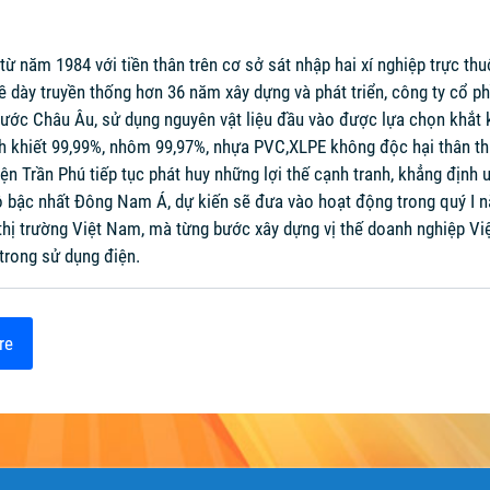
từ năm 1984 với tiền thân trên cơ sở sát nhập hai xí nghiệp trực 
bề dày truyền thống hơn 36 năm xây dựng và phát triển, công ty cổ p
nước Châu Âu, sử dụng nguyên vật liệu đầu vào được lựa chọn khắt 
nh khiết 99,99%, nhôm 99,97%, nhựa PVC,XLPE không độc hại thân th
ện Trần Phú tiếp tục phát huy những lợi thế cạnh tranh, khẳng định u
ô bậc nhất Đông Nam Á, dự kiến sẽ đưa vào hoạt động trong quý I 
hị trường Việt Nam, mà từng bước xây dựng vị thế doanh nghiệp Việt
 trong sử dụng điện.
re