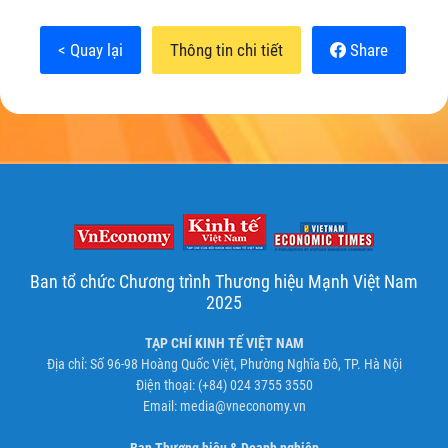
< Quay lại
Thông tin chi tiết
Share
Ban tổ chức Chương trình Thương hiệu Mạnh Việt Nam
2025
TẠP CHÍ KINH TẾ VIỆT NAM
Địa chỉ: Số 96-98 Hoàng Quốc Việt, Phường Nghĩa Đô, TP. Hà Nội
Điện thoại: (+84) 024 3755 3550
Email:
media@vneconomy.vn