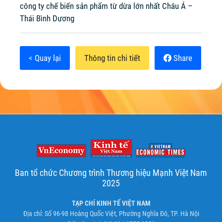
công ty chế biến sản phẩm từ dừa lớn nhất Châu Á –
Thái Bình Dương
< Quay lại
Thông tin chi tiết
Share
Ban tổ chức Chương trình Thương hiệu Mạnh Việt Nam
2025
TẠP CHÍ KINH TẾ VIỆT NAM
Địa chỉ: Số 96-98 Hoàng Quốc Việt, Phường Nghĩa Đô, TP. Hà Nội