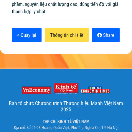
phầm, nguyên liệu chất lượng cao, đúng tiến độ với giá
thành hợp lý nhất.
< Quay lại
Thông tin chi tiết
Share
Ban tổ chức Chương trình Thương hiệu Mạnh Việt Nam
2025
TẠP CHÍ KINH TẾ VIỆT NAM
Địa chỉ: Số 96-98 Hoàng Quốc Việt, Phường Nghĩa Đô, TP. Hà Nội