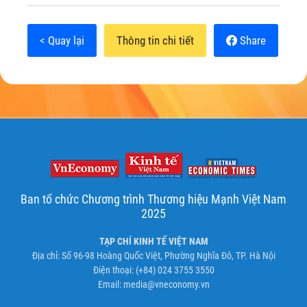
< Quay lại
Thông tin chi tiết
Share
Ban tổ chức Chương trình Thương hiệu Mạnh Việt Nam
2025
TẠP CHÍ KINH TẾ VIỆT NAM
Địa chỉ: Số 96-98 Hoàng Quốc Việt, Phường Nghĩa Đô, TP. Hà Nội
Điện thoại: (+84) 024 3755 3550
Email:
media@vneconomy.vn