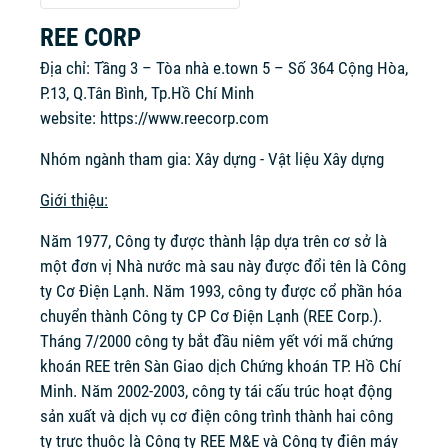
REE CORP
Địa chỉ: Tầng 3 – Tòa nhà e.town 5 – Số 364 Cộng Hòa,
P.13, Q.Tân Bình, Tp.Hồ Chí Minh
website:
https://www.reecorp.com
Nhóm ngành tham gia: Xây dựng - Vật liệu Xây dựng
Giới thiệu:
Năm 1977, Công ty được thành lập dựa trên cơ sở là
một đơn vị Nhà nước mà sau này được đổi tên là Công
ty Cơ Điện Lạnh. Năm 1993, công ty được cổ phần hóa
chuyển thành Công ty CP Cơ Điện Lạnh (REE Corp.).
Tháng 7/2000 công ty bắt đầu niêm yết với mã chứng
khoán REE trên Sàn Giao dịch Chứng khoán TP. Hồ Chí
Minh. Năm 2002-2003, công ty tái cấu trúc hoạt động
sản xuất và dịch vụ cơ điện công trình thành hai công
ty trực thuộc là Công ty REE M&E và Công ty điện máy