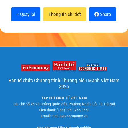
< Quay lại
Thông tin chi tiết
Share
Ban tổ chức Chương trình Thương hiệu Mạnh Việt Nam
2025
TẠP CHÍ KINH TẾ VIỆT NAM
Địa chỉ: Số 96-98 Hoàng Quốc Việt, Phường Nghĩa Đô, TP. Hà Nội
Điện thoại: (+84) 024 3755 3550
Email:
media@vneconomy.vn