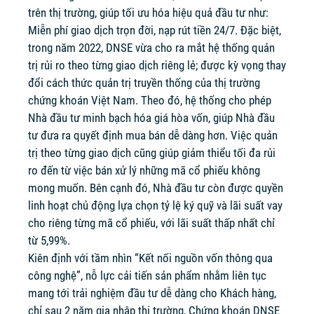
trên thị trường, giúp tối ưu hóa hiệu quả đầu tư như:
Miễn phí giao dịch trọn đời, nạp rút tiền 24/7. Đặc biệt,
trong năm 2022, DNSE vừa cho ra mắt hệ thống quản
trị rủi ro theo từng giao dịch riêng lẻ; được kỳ vọng thay
đổi cách thức quản trị truyền thống của thị trường
chứng khoán Việt Nam. Theo đó, hệ thống cho phép
Nhà đầu tư minh bạch hóa giá hòa vốn, giúp Nhà đầu
tư đưa ra quyết định mua bán dễ dàng hơn. Việc quản
trị theo từng giao dịch cũng giúp giảm thiểu tối đa rủi
ro đến từ việc bán xử lý những mã cổ phiếu không
mong muốn. Bên cạnh đó, Nhà đầu tư còn được quyền
linh hoạt chủ động lựa chọn tỷ lệ ký quỹ và lãi suất vay
cho riêng từng mã cổ phiếu, với lãi suất thấp nhất chỉ
từ 5,99%.
Kiên định với tầm nhìn “Kết nối nguồn vốn thông qua
công nghệ”, nỗ lực cải tiến sản phẩm nhằm liên tục
mang tới trải nghiệm đầu tư dễ dàng cho Khách hàng,
chỉ sau 2 năm gia nhập thị trường, Chứng khoán DNSE