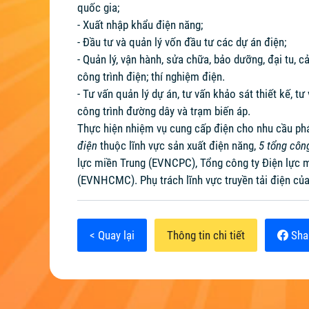
quốc gia;
- Xuất nhập khẩu điện năng;
- Đầu tư và quản lý vốn đầu tư các dự án điện;
- Quản lý, vận hành, sửa chữa, bảo dưỡng, đại tu, cả
công trình điện; thí nghiệm điện.
- Tư vấn quản lý dự án, tư vấn khảo sát thiết kế, t
công trình đường dây và trạm biến áp.
Thực hiện nhiệm vụ cung cấp điện cho nhu cầu phát
điện
thuộc lĩnh vực sản xuất điện năng,
5 tổng công
lực miền Trung (EVNCPC), Tổng công ty Điện lực 
(EVNHCMC). Phụ trách lĩnh vực truyền tải điện củ
< Quay lại
Thông tin chi tiết
Sha