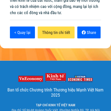
triển kinh tế của đất nước, tham gia bảo vệ môi trường
và có trách nhiệm cao với cộng đồng, mang lại lợi ích
cho các cổ đông và nhà đầu tư.
< Quay lại
Thông tin chi tiết
Share
Ban tổ chức Chương trình Thương hiệu Mạnh Việt Nam
2025
TẠP CHÍ KINH TẾ VIỆT NAM
Địa chỉ: Số 96-98 Hoàng Quốc Việt, Phường Nghĩa Đô, TP. Hà Nội