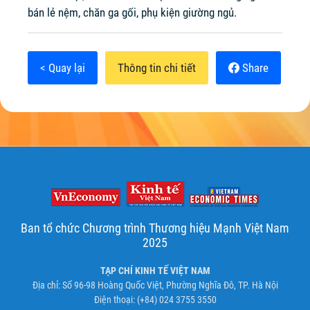
bán lẻ nệm, chăn ga gối, phụ kiện giường ngủ.
< Quay lại
Thông tin chi tiết
Share
Ban tổ chức Chương trình Thương hiệu Mạnh Việt Nam
2025
TẠP CHÍ KINH TẾ VIỆT NAM
Địa chỉ: Số 96-98 Hoàng Quốc Việt, Phường Nghĩa Đô, TP. Hà Nội
Điện thoại: (+84) 024 3755 3550