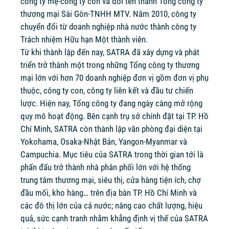
công ty mẹ-công ty con và đổi tên thành Tổng công ty
thương mại Sài Gòn-TNHH MTV. Năm 2010, công ty
chuyển đổi từ doanh nghiệp nhà nước thành công ty
Trách nhiệm Hữu hạn Một thành viên.
Từ khi thành lập đến nay, SATRA đã xây dựng và phát
triển trở thành một trong những Tổng công ty thương
mại lớn với hơn 70 doanh nghiệp đơn vị gồm đơn vị phụ
thuộc, công ty con, công ty liên kết và đầu tư chiến
lược. Hiện nay, Tổng công ty đang ngày càng mở rộng
quy mô hoạt động. Bên cạnh trụ sở chính đặt tại TP. Hồ
Chí Minh, SATRA còn thành lập văn phòng đại diện tại
Yokohama, Osaka-Nhật Bản, Yangon-Myanmar và
Campuchia. Mục tiêu của SATRA trong thời gian tới là
phấn đấu trở thành nhà phân phối lớn với hệ thống
trung tâm thương mại, siêu thị, cửa hàng tiện ích, chợ
đầu mối, kho hàng… trên địa bàn TP. Hồ Chí Minh và
các đô thị lớn của cả nước; nâng cao chất lượng, hiệu
quả, sức cạnh tranh nhằm khẳng định vị thế của SATRA