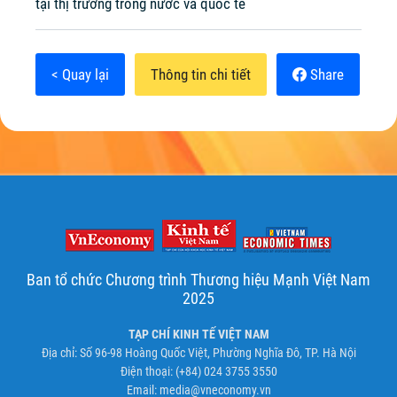
tại thị trường trong nước và quốc tế
< Quay lại
Thông tin chi tiết
Share
Ban tổ chức Chương trình Thương hiệu Mạnh Việt Nam
2025
TẠP CHÍ KINH TẾ VIỆT NAM
Địa chỉ: Số 96-98 Hoàng Quốc Việt, Phường Nghĩa Đô, TP. Hà Nội
Điện thoại: (+84) 024 3755 3550
Email:
media@vneconomy.vn