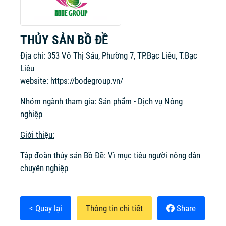
THỦY SẢN BỒ ĐỀ
Địa chỉ: 353 Võ Thị Sáu, Phường 7, TP.Bạc Liêu, T.Bạc
Liêu
website:
https://bodegroup.vn/
Nhóm ngành tham gia: Sản phẩm - Dịch vụ Nông
nghiệp
Giới thiệu:
Tập đoàn thủy sản Bồ Đề: Vì mục tiêu người nông dân
chuyên nghiệp
< Quay lại
Thông tin chi tiết
Share