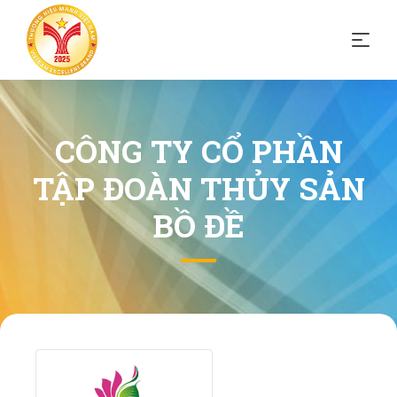
CÔNG TY CỔ PHẦN
TẬP ĐOÀN THỦY SẢN
BỒ ĐỀ