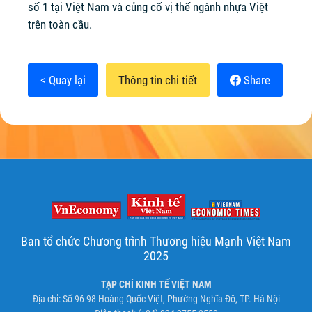
số 1 tại Việt Nam và củng cố vị thế ngành nhựa Việt
trên toàn cầu.
< Quay lại
Thông tin chi tiết
Share
Ban tổ chức Chương trình Thương hiệu Mạnh Việt Nam
2025
TẠP CHÍ KINH TẾ VIỆT NAM
Địa chỉ: Số 96-98 Hoàng Quốc Việt, Phường Nghĩa Đô, TP. Hà Nội