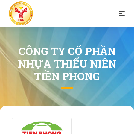
CÔNG TY CỔ PHẦN
NHỰA THIẾU NIÊN
TIỀN PHONG