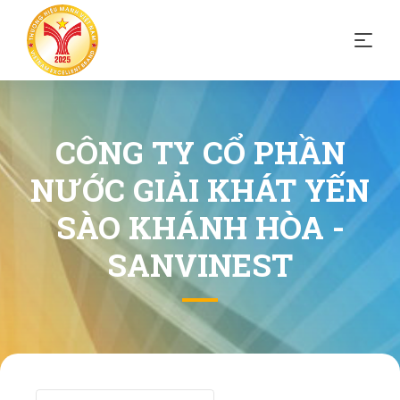
CÔNG TY CỔ PHẦN
NƯỚC GIẢI KHÁT YẾN
SÀO KHÁNH HÒA -
SANVINEST