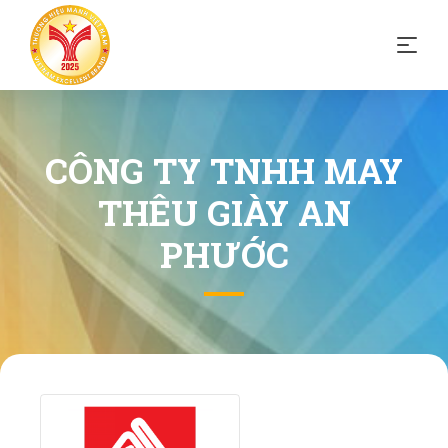
CÔNG TY TNHH MAY
THÊU GIÀY AN
PHƯỚC