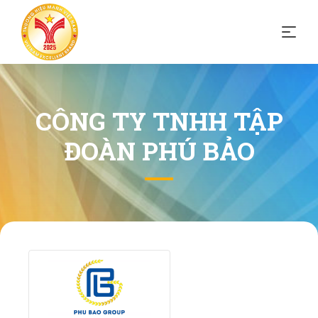
CÔNG TY TNHH TẬP
ĐOÀN PHÚ BẢO