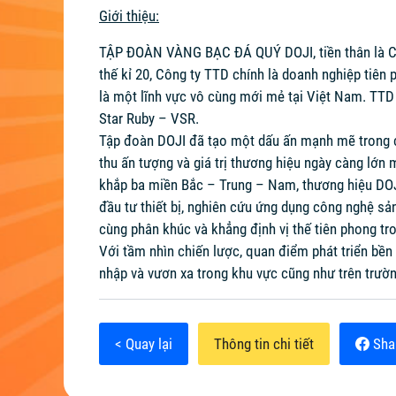
Giới thiệu:
TẬP ĐOÀN VÀNG BẠC ĐÁ QUÝ DOJI, tiền thân là Cô
thế kỉ 20, Công ty TTD chính là doanh nghiệp tiên 
là một lĩnh vực vô cùng mới mẻ tại Việt Nam. TTD
Star Ruby – VSR.
Tập đoàn DOJI đã tạo một dấu ấn mạnh mẽ trong cộ
thu ấn tượng và giá trị thương hiệu ngày càng lớn
khắp ba miền Bắc – Trung – Nam, thương hiệu DOJI
đầu tư thiết bị, nghiên cứu ứng dụng công nghệ sản
cùng phân khúc và khẳng định vị thế tiên phong tro
Với tầm nhìn chiến lược, quan điểm phát triển bề
nhập và vươn xa trong khu vực cũng như trên trườn
< Quay lại
Thông tin chi tiết
Sha