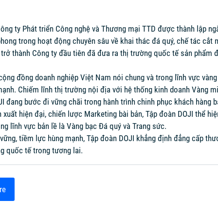
ng ty Phát triển Công nghệ và Thương mại TTD được thành lập ng
phong trong hoạt động chuyên sâu về khai thác đá quý, chế tác cắt m
 trở thành Công ty đầu tiên đã đưa ra thị trường quốc tế sản phẩm
ng đồng doanh nghiệp Việt Nam nói chung và trong lĩnh vực vàng b
 mạnh. Chiếm lĩnh thị trường nội địa với hệ thống kinh doanh Vàng 
 đang bước đi vững chãi trong hành trình chinh phục khách hàng bằ
 xuất hiện đại, chiến lược Marketing bài bản, Tập đoàn DOJI thể hiệ
ng lĩnh vực bản lề là Vàng bạc Đá quý và Trang sức.
n vững, tiềm lực hùng mạnh, Tập đoàn DOJI khẳng định đẳng cấp thư
g quốc tế trong tương lai.
re