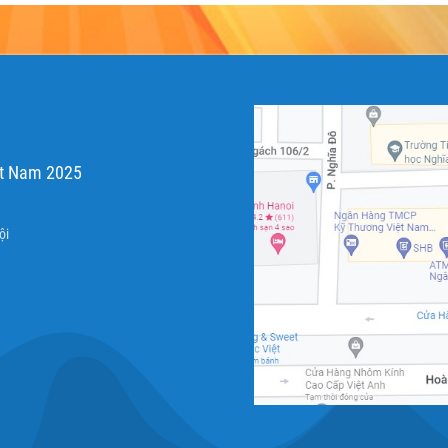
ệt Nam 2025
ội