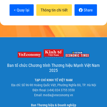
< Quay lại
Thông tin chi tiết
Share
Ban tổ chức Chương trình Thương hiệu Mạnh Việt Nam
2025
TẠP CHÍ KINH TẾ VIỆT NAM
Địa chỉ: Số 96-98 Hoàng Quốc Việt, Phường Nghĩa Đô, TP. Hà Nội
Điện thoại: (+84) 024 3755 3550
Email:
media@vneconomy.vn
Ban Thương hiệu & Doanh nghiệp