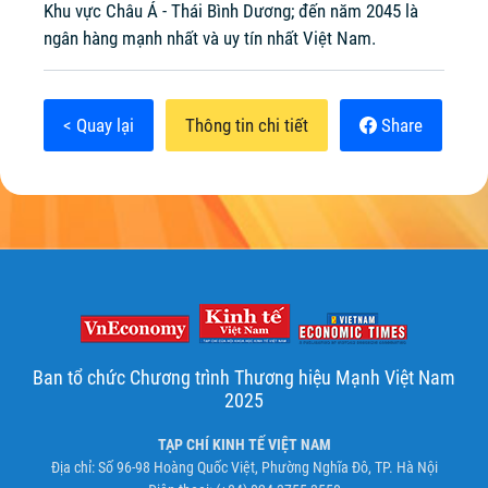
Khu vực Châu Á - Thái Bình Dương; đến năm 2045 là
ngân hàng mạnh nhất và uy tín nhất Việt Nam.
< Quay lại
Thông tin chi tiết
Share
Ban tổ chức Chương trình Thương hiệu Mạnh Việt Nam
2025
TẠP CHÍ KINH TẾ VIỆT NAM
Địa chỉ: Số 96-98 Hoàng Quốc Việt, Phường Nghĩa Đô, TP. Hà Nội