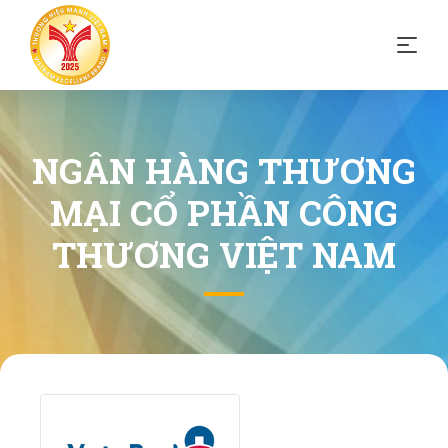
NGÂN HÀNG THƯƠNG
MẠI CỔ PHẦN CÔNG
THƯƠNG VIỆT NAM