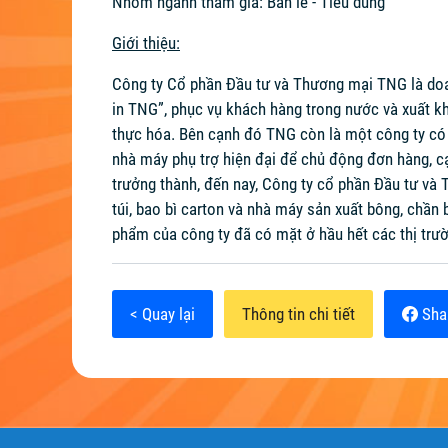
Nhóm ngành tham gia: Bán lẻ - Tiêu dùng
Giới thiệu:
Công ty Cổ phần Đầu tư và Thương mại TNG là doan
in TNG”, phục vụ khách hàng trong nước và xuất k
thực hóa. Bên cạnh đó TNG còn là một công ty có 
nhà máy phụ trợ hiện đại để chủ động đơn hàng, cạ
trưởng thành, đến nay, Công ty cổ phần Đầu tư và
túi, bao bì carton và nhà máy sản xuất bông, chần
phẩm của công ty đã có mặt ở hầu hết các thị trườ
< Quay lại
Thông tin chi tiết
Sha