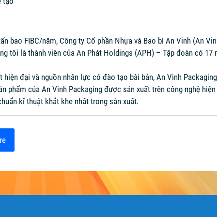
 tạo
0 tấn bao FIBC/năm, Công ty Cổ phần Nhựa và Bao bì An Vinh (An Vin
g tôi là thành viên của An Phát Holdings (APH) – Tập đoàn có 17 
t hiện đại và nguồn nhân lực có đào tạo bài bản, An Vinh Packagin
ản phẩm của An Vinh Packaging được sản xuất trên công nghệ hiện đ
chuẩn kĩ thuật khắt khe nhất trong sản xuất.
re