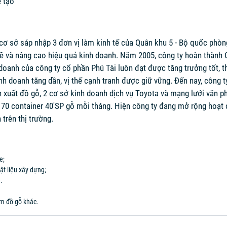
 tạo
cơ sở sáp nhập 3 đơn vị làm kinh tế của Quân khu 5 - Bộ quốc phòn
ề và nâng cao hiệu quả kinh doanh. Năm 2005, công ty hoàn thành C
 doanh của công ty cổ phần Phú Tài luôn đạt được tăng trưởng tốt, t
inh doanh tăng dần, vị thế cạnh tranh được giữ vững. Đến nay, công t
 xuất đồ gỗ, 2 cơ sở kinh doanh dịch vụ Toyota và mạng lưới văn ph
 70 container 40'SP gỗ mỗi tháng. Hiện công ty đang mở rộng hoạt
trên thị trường.
e;
vật liệu xây dựng;
.
ẩm đồ gỗ khác.