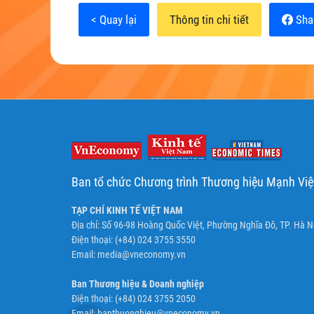
< Quay lại
Thông tin chi tiết
Sha
Ban tổ chức Chương trình Thương hiệu Mạnh Vi
TẠP CHÍ KINH TẾ VIỆT NAM
Địa chỉ: Số 96-98 Hoàng Quốc Việt, Phường Nghĩa Đô, TP. Hà N
Điện thoại: (+84) 024 3755 3550
Email:
media@vneconomy.vn
Ban Thương hiệu & Doanh nghiệp
Điện thoại: (+84) 024 3755 2050
Email:
banthuonghieu@vneconomy.vn