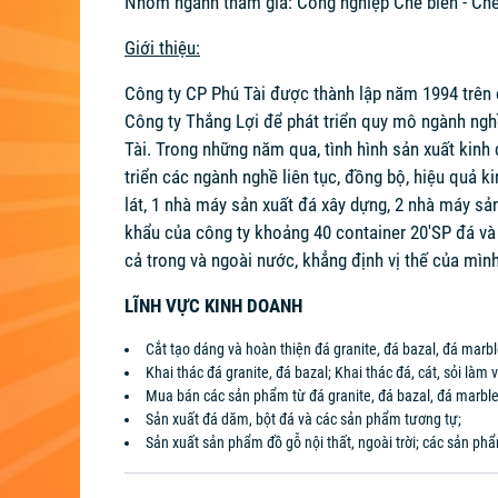
Nhóm ngành tham gia: Công nghiệp Chế biến - Chế
Giới thiệu:
Công ty CP Phú Tài được thành lập năm 1994 trên 
Công ty Thắng Lợi để phát triển quy mô ngành ngh
Tài. Trong những năm qua, tình hình sản xuất kinh
triển các ngành nghề liên tục, đồng bộ, hiệu quả k
lát, 1 nhà máy sản xuất đá xây dựng, 2 nhà máy sản
khẩu của công ty khoảng 40 container 20'SP đá và
cả trong và ngoài nước, khẳng định vị thế của mình 
LĨNH VỰC KINH DOANH
Cắt tạo dáng và hoàn thiện đá granite, đá bazal, đá marbl
Khai thác đá granite, đá bazal; Khai thác đá, cát, sỏi làm 
Mua bán các sản phẩm từ đá granite, đá bazal, đá marble
Sản xuất đá dăm, bột đá và các sản phẩm tương tự;
Sản xuất sản phẩm đồ gỗ nội thất, ngoài trời; các sản ph