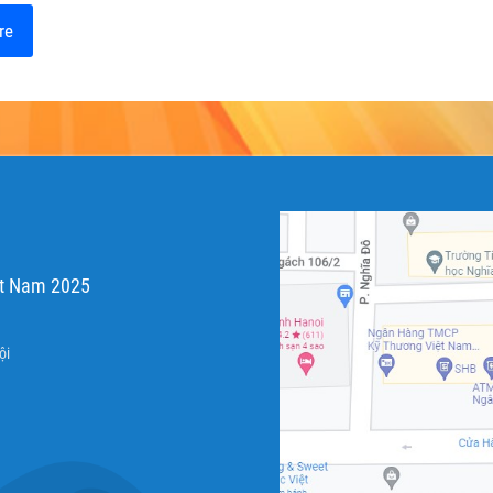
re
ệt Nam 2025
ội