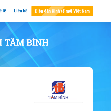
ể lệ
Liên hệ
Diễn đàn Kinh tế mới Việt Nam
M TÂM BÌNH