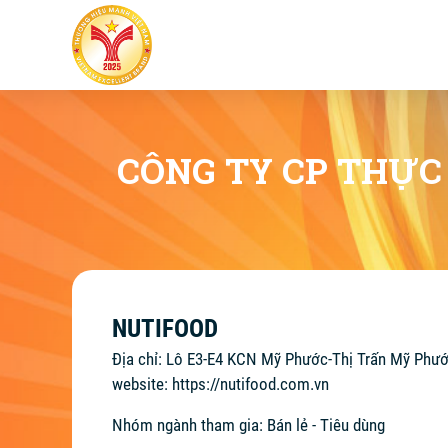
CÔNG TY CP THỰC
NUTIFOOD
Địa chỉ: Lô E3-E4 KCN Mỹ Phước-Thị Trấn Mỹ Phư
website:
https://nutifood.com.vn
Nhóm ngành tham gia: Bán lẻ - Tiêu dùng