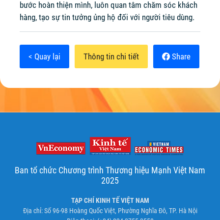
bước hoàn thiện mình, luôn quan tâm chăm sóc khách
hàng, tạo sự tin tưởng ủng hộ đối với người tiêu dùng.
< Quay lại
Thông tin chi tiết
Share
Ban tổ chức Chương trình Thương hiệu Mạnh Việt Nam
2025
TẠP CHÍ KINH TẾ VIỆT NAM
Địa chỉ: Số 96-98 Hoàng Quốc Việt, Phường Nghĩa Đô, TP. Hà Nội