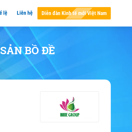
ể lệ
Liên hệ
Diễn đàn Kinh tế mới Việt Nam
SẢN BỒ ĐỀ