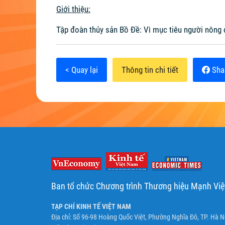
Giới thiệu:
Tập đoàn thủy sản Bồ Đề: Vì mục tiêu người nông
< Quay lại
Thông tin chi tiết
Sha
Ban tổ chức Chương trình Thương hiệu Mạnh Vi
TẠP CHÍ KINH TẾ VIỆT NAM
Địa chỉ: Số 96-98 Hoàng Quốc Việt, Phường Nghĩa Đô, TP. Hà N