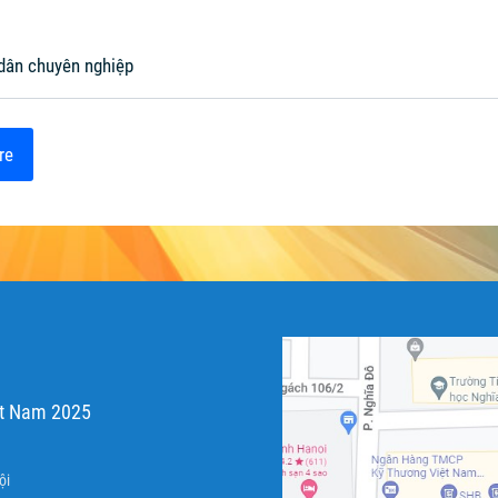
 dân chuyên nghiệp
re
ệt Nam 2025
ội