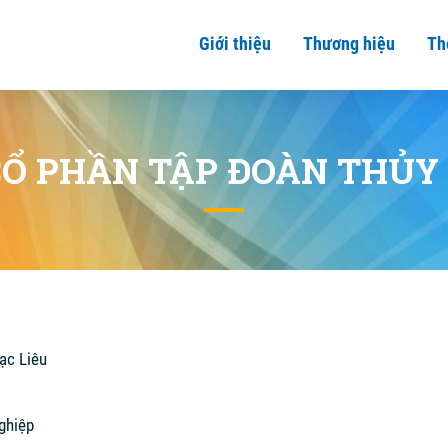
Giới thiệu
Thương hiệu
Th
CỔ PHẦN TẬP ĐOÀN THỦY 
Bạc Liêu
ghiệp