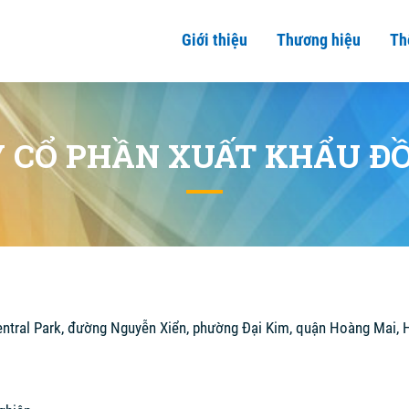
Giới thiệu
Thương hiệu
Th
 CỔ PHẦN XUẤT KHẨU Đ
entral Park, đường Nguyễn Xiển, phường Đại Kim, quận Hoàng Mai, 