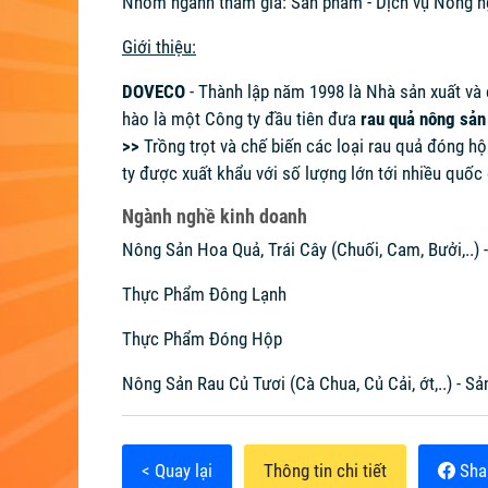
Nhóm ngành tham gia: Sản phẩm - Dịch vụ Nông n
Giới thiệu:
DOVECO
- Thành lập năm 1998 là Nhà sản xuất và
hào là một Công ty đầu tiên đưa
rau quả nông sản
>>
Trồng trọt và chế biến các loại rau quả đóng h
ty được xuất khẩu với số lượng lớn tới nhiều quốc 
Ngành nghề kinh doanh
Nông Sản Hoa Quả, Trái Cây (Chuối, Cam, Bưởi,..)
Thực Phẩm Đông Lạnh
Thực Phẩm Đóng Hộp
Nông Sản Rau Củ Tươi (Cà Chua, Củ Cải, ớt,..) - S
< Quay lại
Thông tin chi tiết
Sha