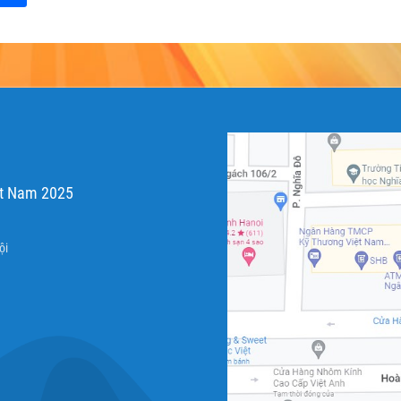
ệt Nam 2025
ội