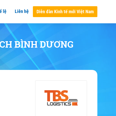
ể lệ
Liên hệ
Diễn đàn Kinh tế mới Việt Nam
ỊCH BÌNH DƯƠNG