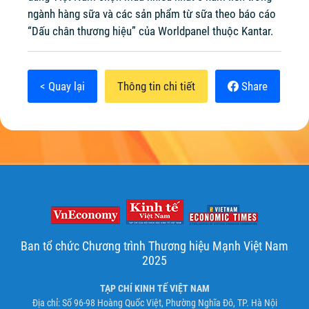
ngành hàng sữa và các sản phẩm từ sữa theo báo cáo
“Dấu chân thương hiệu” của Worldpanel thuộc Kantar.
< Quay lại
Thông tin chi tiết
Share
Ban tổ chức Chương trình Thương hiệu Mạnh Việt Nam
2025
TẠP CHÍ KINH TẾ VIỆT NAM
Địa chỉ: Số 96-98 Hoàng Quốc Việt, Phường Nghĩa Đô, TP. Hà Nội