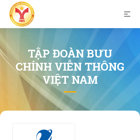
TẬP ĐOÀN BƯU
CHÍNH VIỄN THÔNG
VIỆT NAM