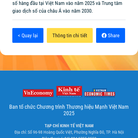
số hàng đầu tại Việt Nam vào năm 2025 và Trung tâm
giao dịch số của châu Á vào năm 2030.
< Quay lại
Thông tin chi tiết
Share
Ban tổ chức Chương trình Thương hiệu Mạnh Việt Nam
2025
TẠP CHÍ KINH TẾ VIỆT NAM
Địa chỉ: Số 96-98 Hoàng Quốc Việt, Phường Nghĩa Đô, TP. Hà Nội