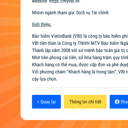
website:
https://myvbi.vn
Nhóm ngành tham gia: Dịch vụ Tài chính
Giới thiệu:
Bảo hiểm VietinBank (VBI) là công ty bảo hiểm phi
VBI tiền thân là Công ty TNHH MTV Bảo hiểm Ngâ
Thành lập năm 2008 với sứ mệnh bảo toàn giá trị c
Nhờ tiên phong cải tiến, số hóa hàng trăm quy trì
Khách hàng có thể mua, được cấp đơn và phê duyệt
Với phương châm “Khách hàng là trọng tâm”, VBI tự
cậy lựa chọn.
< Quay lại
Thông tin chi tiết
Sha