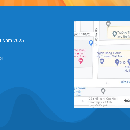
ệt Nam 2025
ội